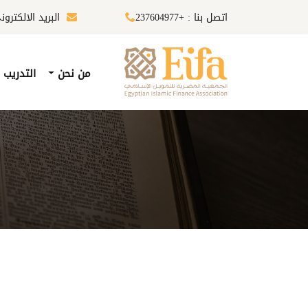
اتصل بنا : +237604977
البريد الالكترونى :ifa-eg.com
من نحن
التدريب 