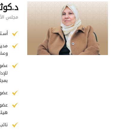
د.كوث
مجلس الأم
أسـت
مدير
وعضو
عضو 
للإد
بمجل
عضو 
عضو 
هيئة
نائب