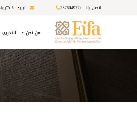
اتصل بنا : +237604977
البريد الالكترونى :ifa-eg.com
من نحن
التدريب 