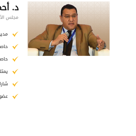
د. أح
مجلس الأم
مدير
حاصل
حاصل
يمتلك خبرة تزيد
شارك
عضو 